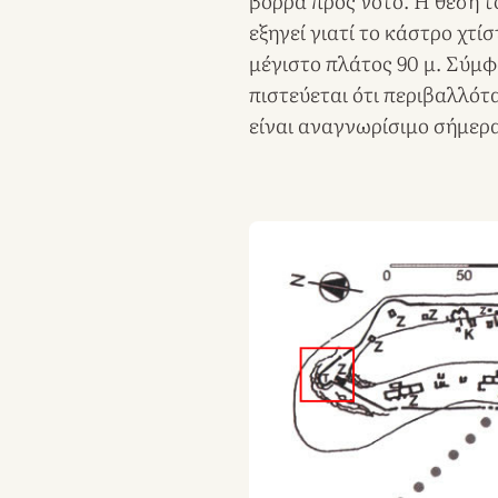
βορρά προς νότο. Η θέση τ
εξηγεί γιατί το κάστρο χτίσ
μέγιστο πλάτος 90 μ. Σύμφ
πιστεύεται ότι περιβαλλότα
είναι αναγνωρίσιμο σήμερ