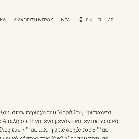
ΙΚΑ
ΔΙΑΧΕΙΡΙΣΗ ΝΕΡΟΥ
ΝΕΑ
EN
EL
AR
ξου, στην περιοχή του Μαράθου, βρίσκονται
υ Απαλίρου. Είναι ένα μεγάλο και εντυπωσιακό
ου
ου
έλος του 7
αι. μ.Χ. ή στις αρχές του 8
αι.
σαιωνικό κάστρο στις Κυκλάδες που ήταν σε