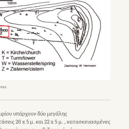
ress.
υρίου υπάρχουν δύο μεγάλης
τάσεις 26 x 5 μ. και 22 x 5 μ. , κατασκευασμένες